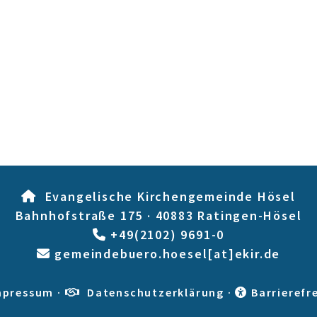
Evangelische Kirchengemeinde Hösel

Bahnhofstraße 175 · 40883 Ratingen-Hösel
+49(2102) 9691-0

gemeindebuero.hoesel[at]ekir.de

mpressum
·
Datenschutzerklärung
·
Barrierefr

